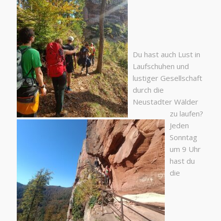
Du hast auch Lust in
Laufschuhen und
lustiger Gesellschaft
durch die
Neustadter Wälder
zu laufen?
Jeden
Sonntag
um 9 Uhr
hast du
die